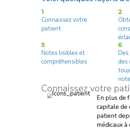
1
2
Connaissez votre
Obte
patient
con
écla
5
6
Notes lisibles et
Des 
compréhensibles
des 
touj
not
Connaissez votre pat
En plus de f
capitale de 
patient dep
médicaux à 