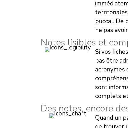
immédiateme
territorial
buccal. De 
ne pas avoi
Notes lisibles et co
Si vos fiche
pas être adm
acronymes e
compréhensib
sont informa
complets et
Des notes, encore des
Quand un pat
de trouver u