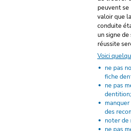
peuvent se r
valoir que 
conduite ét
un signe de 
réussite se
Voici quelq
ne pas no
fiche dent
ne pas me
dentition;
manquer d
des recom
noter de 
ne pas me