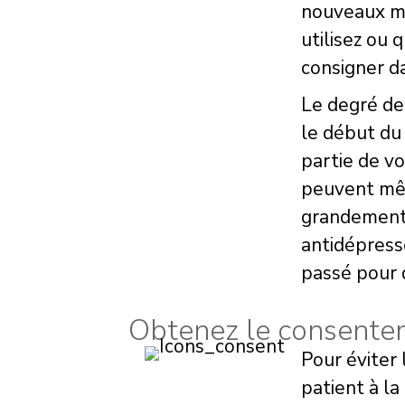
nouveaux mé
utilisez ou 
consigner da
Le degré de
le début du
partie de v
peuvent mêm
grandement à
antidépresse
passé pour 
Obtenez le consentem
Pour éviter 
patient à l