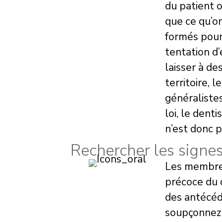
du patient o
que ce qu’o
formés pour 
tentation d
laisser à de
territoire, 
généralistes
loi, le dent
n’est donc p
Rechercher les signe
Les membres
précoce du 
des antécéd
soupçonnez 