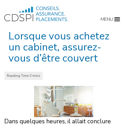
Skip
to
MENU
content
Lorsque vous achetez
un cabinet, assurez-
vous d’être couvert
Dans quelques heures, il allait conclure