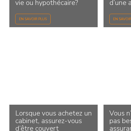
vie ou hypothécaire?
d’une 
EN SAVOIR PLUS
EN SAVOI
Lorsque vous achetez un
Vous n
cabinet, assurez-vous
pas be
d’être couvert
assura