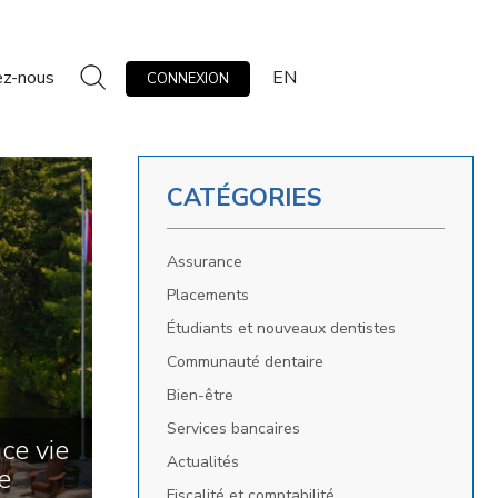
ez-nous
EN
CONNEXION
CATÉGORIES
Assurance
Placements
Étudiants et nouveaux dentistes
Communauté dentaire
Bien-être
Services bancaires
ce vie
Actualités
e
Fiscalité et comptabilité