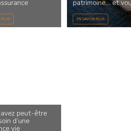
assurance
patrimoine… et vo
aider à...
R PLUS
EN SAVOIR PLUS
’avez peut-être
soin d’une
nce vie