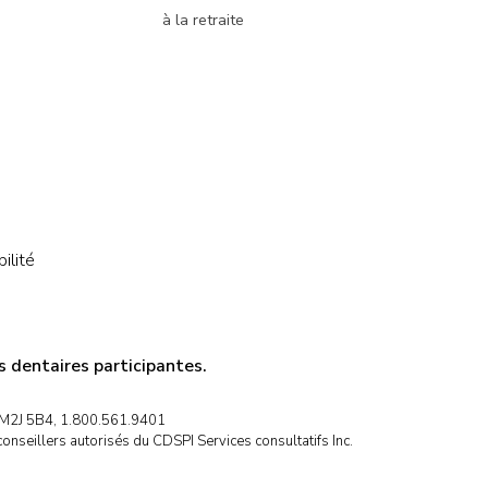
à la retraite
ilité
 dentaires participantes.
) M2J 5B4, 1.800.561.9401
onseillers autorisés du CDSPI Services consultatifs Inc.