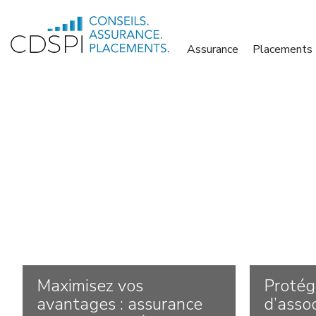
Skip
to
Assurance
Placements
content
Maximisez vos
Protég
avantages : assurance
d’asso