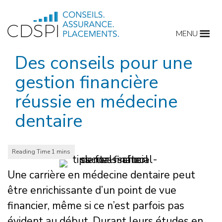
Skip
to
MENU
content
Des conseils pour une
gestion financière
réussie en médecine
dentaire
Une carrière en médecine dentaire peut
être enrichissante d’un point de vue
financier, même si ce n’est parfois pas
évident au début. Durant leurs études en