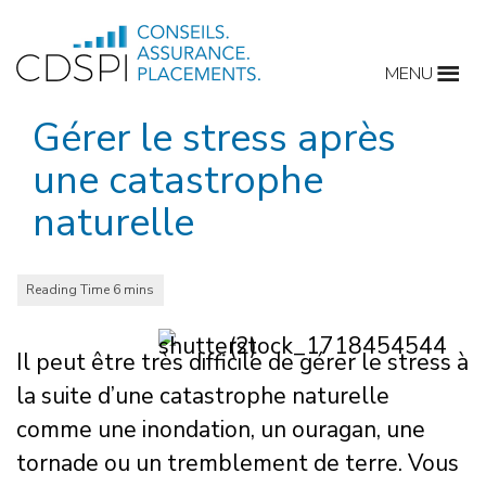
Skip
to
MENU
content
Gérer le stress après
une catastrophe
naturelle
Il peut être très difficile de gérer le stress à
la suite d’une catastrophe naturelle
comme une inondation, un ouragan, une
tornade ou un tremblement de terre. Vous